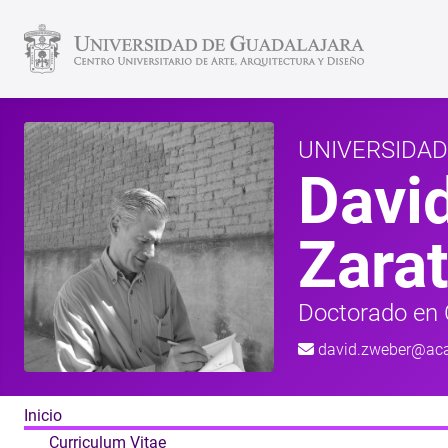
UNIVERSIDA
Davi
Zara
Doctorado en C
david.zweber@ac
Inicio
Curriculum Vitae