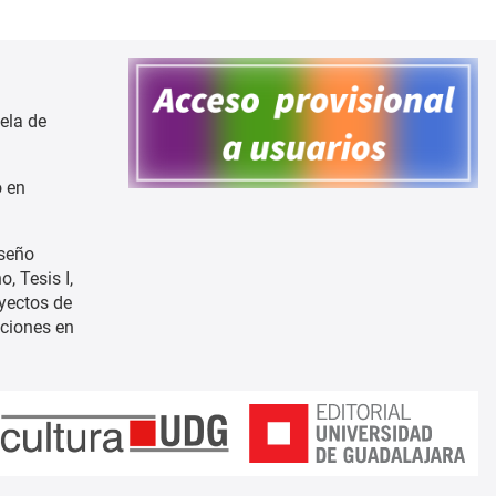
ela de
o en
iseño
, Tesis I,
oyectos de
aciones en