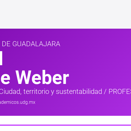
D DE GUADALAJARA
d
te Weber
iudad, territorio y sustentabilidad
/
PROFE
ademicos.udg.mx