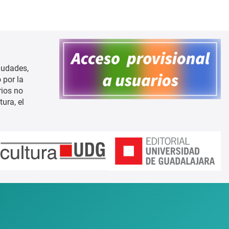
iudades,
 por la
rios no
ura, el