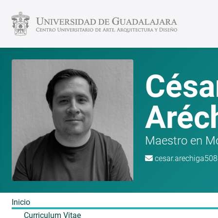
Césa
Aréc
Maestro en Mov
cesar.arechiga5
Inicio
Curriculum Vitae