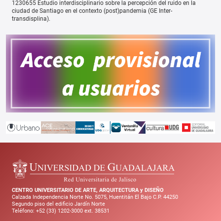
1230655 Estudio interdisciplinario sobre la percepción del ruido en la
ciudad de Santiago en el contexto (post)pandemia (GE Inter-
transdisplina).
CENTRO UNIVERSITARIO DE ARTE, ARQUITECTURA y DISEÑO
Calzada Independencia Norte No. 5075, Huentitán El Bajo C.P. 44250
Segundo piso del edificio Jardín Norte
Teléfono: +52 (33) 1202-3000 ext. 38531