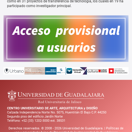
como en 31 proyectos de transferencia de tecnología, los cuales en 19 ha
participado como investigador principal.
CENTRO UNIVERSITARIO DE ARTE, ARQUITECTURA y DISEÑO
Calzada Independencia Norte No. 5075, Huentitán El Bajo C.P. 44250
Segundo piso del edificio Jardín Norte
Teléfono: +52 (33) 1202-3000 ext. 38531
Derechos reservados. © 2008 -
2026
Universidad de Guadalajara. |
Políticas de