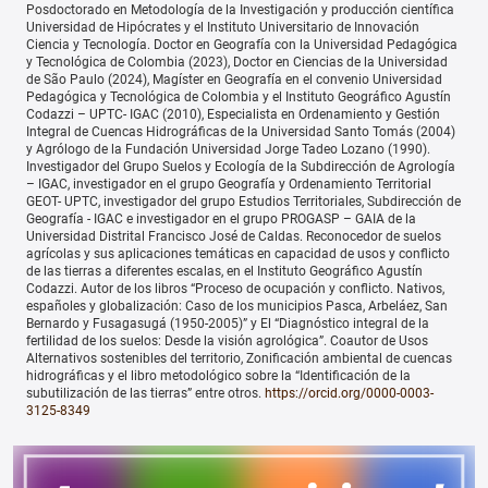
Posdoctorado en Metodología de la Investigación y producción científica
Universidad de Hipócrates y el Instituto Universitario de Innovación
Ciencia y Tecnología. Doctor en Geografía con la Universidad Pedagógica
y Tecnológica de Colombia (2023), Doctor en Ciencias de la Universidad
de São Paulo (2024), Magíster en Geografía en el convenio Universidad
Pedagógica y Tecnológica de Colombia y el Instituto Geográfico Agustín
Codazzi – UPTC- IGAC (2010), Especialista en Ordenamiento y Gestión
Integral de Cuencas Hidrográficas de la Universidad Santo Tomás (2004)
y Agrólogo de la Fundación Universidad Jorge Tadeo Lozano (1990).
Investigador del Grupo Suelos y Ecología de la Subdirección de Agrología
– IGAC, investigador en el grupo Geografía y Ordenamiento Territorial
GEOT- UPTC, investigador del grupo Estudios Territoriales, Subdirección de
Geografía - IGAC e investigador en el grupo PROGASP – GAIA de la
Universidad Distrital Francisco José de Caldas. Reconocedor de suelos
agrícolas y sus aplicaciones temáticas en capacidad de usos y conflicto
de las tierras a diferentes escalas, en el Instituto Geográfico Agustín
Codazzi. Autor de los libros “Proceso de ocupación y conflicto. Nativos,
españoles y globalización: Caso de los municipios Pasca, Arbeláez, San
Bernardo y Fusagasugá (1950-2005)” y El “Diagnóstico integral de la
fertilidad de los suelos: Desde la visión agrológica”. Coautor de Usos
Alternativos sostenibles del territorio, Zonificación ambiental de cuencas
hidrográficas y el libro metodológico sobre la “Identificación de la
subutilización de las tierras” entre otros.
https://orcid.org/0000-0003-
3125-8349