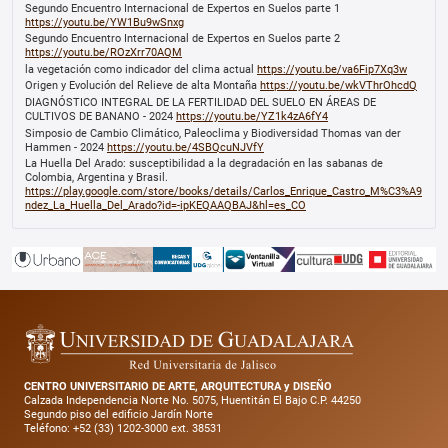
Segundo Encuentro Internacional de Expertos en Suelos parte 1
https://youtu.be/YW1Bu9wSnxg
Segundo Encuentro Internacional de Expertos en Suelos parte 2
https://youtu.be/ROzXrr70AQM
la vegetación como indicador del clima actual
https://youtu.be/va6Fip7Xq3w
Origen y Evolución del Relieve de alta Montaña
https://youtu.be/wkVThrOhcdQ
DIAGNÓSTICO INTEGRAL DE LA FERTILIDAD DEL SUELO EN ÁREAS DE
CULTIVOS DE BANANO - 2024
https://youtu.be/YZ1k4zA6fY4
Simposio de Cambio Climático, Paleoclima y Biodiversidad Thomas van der
Hammen - 2024
https://youtu.be/4SBQcuNJVfY
La Huella Del Arado: susceptibilidad a la degradación en las sabanas de
Colombia, Argentina y Brasil.
https://play.google.com/store/books/details/Carlos_Enrique_Castro_M%C3%A9
ndez_La_Huella_Del_Arado?id=-ipKEQAAQBAJ&hl=es_CO
CENTRO UNIVERSITARIO DE ARTE, ARQUITECTURA y DISEÑO
Calzada Independencia Norte No. 5075, Huentitán El Bajo C.P. 44250
Segundo piso del edificio Jardín Norte
Teléfono: +52 (33) 1202-3000 ext. 38531