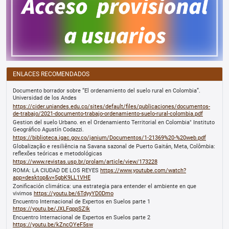
ENLACES RECOMENDADOS
Documento borrador sobre “El ordenamiento del suelo rural en Colombia”.
Universidad de los Andes
https://cider.uniandes.edu.co/sites/default/files/publicaciones/documentos-
de-trabajo/2021-documento-trabajo-ordenamiento-suelo-rural-colombia.pdf
Gestion del suelo Urbano. en el Ordenamiento Territorial en Colombia" Instituto
Geográfico Agustín Codazzi.
https://biblioteca.igac.gov.co/janium/Documentos/1-21369%20-%20web.pdf
Globalização e resiliência na Savana sazonal de Puerto Gaitán, Meta, Colômbia:
reflexões teóricas e metodológicas
https://www.revistas.usp.br/prolam/article/view/173228
ROMA: LA CIUDAD DE LOS REYES
https://www.youtube.com/watch?
app=desktop&v=5gbK9LL1VHE
Zonificación climática: una estrategia para entender el ambiente en que
vivimos
https://youtu.be/6TdyyYD0Dmo
Encuentro Internacional de Expertos en Suelos parte 1
https://youtu.be/JXLFqppSZIk
Encuentro Internacional de Expertos en Suelos parte 2
https://youtu.be/kZncOYeF5sw