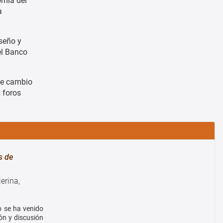
nomia del
a
iseño y
el Banco
de cambio
s foros
s de
erina,
o se ha venido
ón y discusión