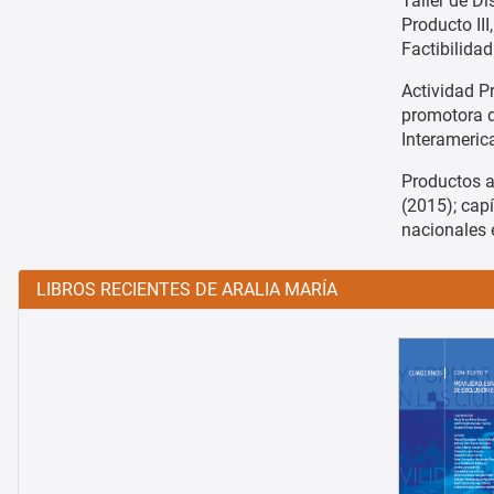
Taller de Di
Producto III
Factibilidad
Actividad P
promotora d
Interameric
Productos a
(2015); capí
nacionales 
LIBROS RECIENTES DE ARALIA MARÍA