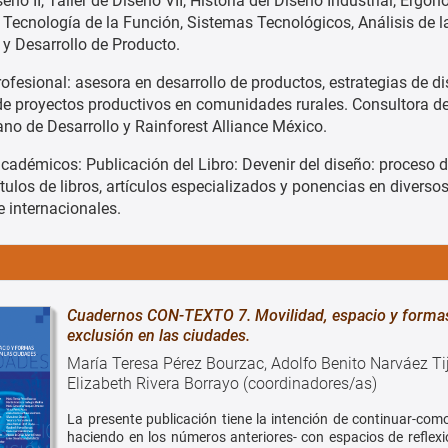
seño II, Taller de Diseño VII, Historia del Diseño Industrial, Ergo
, Tecnología de la Función, Sistemas Tecnológicos, Análisis de l
 y Desarrollo de Producto.
rofesional: asesora en desarrollo de productos, estrategias de d
e proyectos productivos en comunidades rurales. Consultora d
ano de Desarrollo y Rainforest Alliance México.
cadémicos: Publicación del Libro: Devenir del diseño: proceso 
tulos de libros, artículos especializados y ponencias en diverso
e internacionales.
Cuadernos CON-TEXTO 7. Movilidad, espacio y forma
exclusión en las ciudades.
María Teresa Pérez Bourzac, Adolfo Benito Narváez Tij
Elizabeth Rivera Borrayo (coordinadores/as)
La presente publicación tiene la intención de continuar-com
haciendo en los números anteriores- con espacios de reflexi