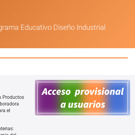
grama Educativo Diseño Industrial
s Productos
aboradora
ra el
terias: