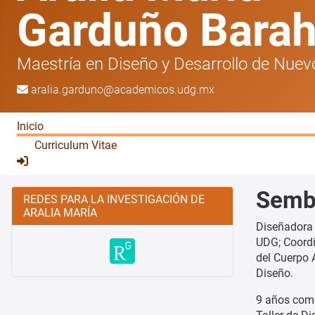
Garduño Bara
Maestría en Diseño y Desarrollo de Nue
aralia.garduno@academicos.udg.mx
Inicio
Curriculum Vitae
Semb
REDES PARA LA INVESTIGACIÓN DE
ARALIA MARÍA
Diseñadora 
UDG; Coordi
del Cuerpo
Diseño.
9 años como