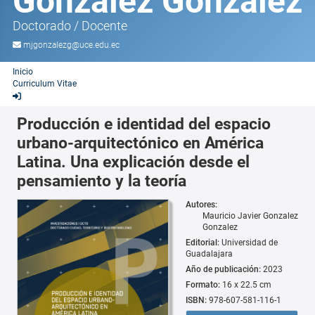
González González
Doctorado
/
Docente
mjgonzalezg@uce.edu.ec
Inicio
Curriculum Vitae
Producción e identidad del espacio
urbano-arquitectónico en América
Latina. Una explicación desde el
pensamiento y la teoría
Autores:
Mauricio Javier Gonzalez
Gonzalez
Editorial:
Universidad de
Guadalajara
Año de publicación:
2023
Formato:
16 x 22.5 cm
ISBN:
978-607-581-116-1