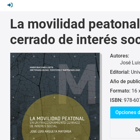
La movilidad peatonal
cerrado de interés soc
Autores:
José Lui
Editorial:
Uni
Año de publi
Formato:
16 
ISBN:
978-60
Opciones d
De