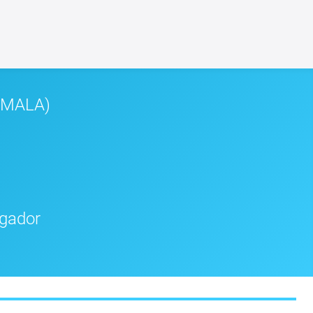
EMALA)
igador