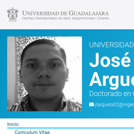
UNIVERSIDAD
José
Argu
Doctorado en C
jlargueta02@ingen
Inicio
Curriculum Vitae