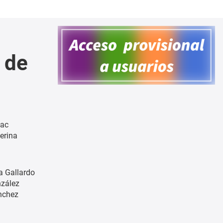
 de
zac
erina
 Gallardo
nzález
nchez