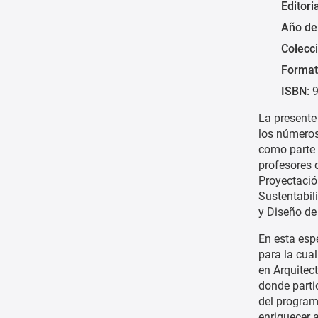
Editori
Año de
Colecc
Format
ISBN:
9
La presente
los números
como parte 
profesores 
Proyectació
Sustentabili
y Diseño de
En esta esp
para la cua
en Arquitec
donde parti
del program
enriquecer 