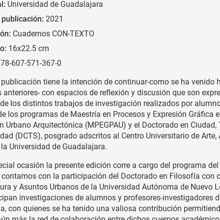
al:
Universidad de Guadalajara
 publicación:
2021
ión:
Cuadernos CON-TEXTO
o:
16x22.5 cm
78-607-571-367-0
 publicación tiene la intención de continuar-como se ha venido 
 anteriores- con espacios de reflexión y discusión que son exp
de los distintos trabajos de investigación realizados por alumn
de los programas de Maestría en Procesos y Expresión Gráfica e
n Urbano Arquitectónica (MPEGPAU) y el Doctorado en Ciudad, Te
dad (DCTS), posgrado adscritos al Centro Universitario de Arte, 
 la Universidad de Guadalajara.
ecial ocasión la presente edición corre a cargo del programa de
l contamos con la participación del Doctorado en Filosofía con 
tura y Asuntos Urbanos de la Universidad Autónoma de Nuevo L
cipan investigaciones de alumnos y profesores-investigadores 
a, con quienes se ha tenido una valiosa contribución permitien
aún más la red de colaboración entre dichos cuerpos académico