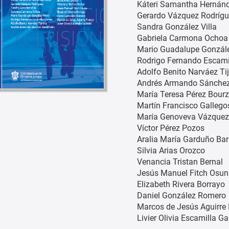
Káteri Samantha Hernánd
Gerardo Vázquez Rodríg
Sandra González Villa
Gabriela Carmona Ochoa
Mario Guadalupe Gonzál
Rodrigo Fernando Escam
Adolfo Benito Narváez Tij
Andrés Armando Sánche
María Teresa Pérez Bour
Martín Francisco Galleg
María Genoveva Vázquez
Víctor Pérez Pozos
Aralia María Garduño Ba
Silvia Arias Orozco
Venancia Tristan Bernal
Jesús Manuel Fitch Osu
Elizabeth Rivera Borrayo
Daniel González Romero
Marcos de Jesús Aguirre
Livier Olivia Escamilla Ga