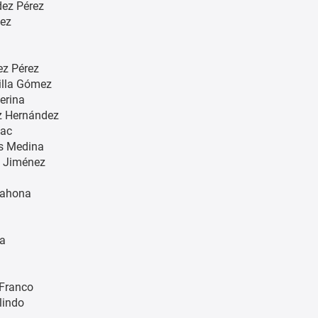
ez Pérez
uez
ez Pérez
illa Gómez
erina
z Hernández
zac
os Medina
 Jiménez
rahona
na
 Franco
lindo