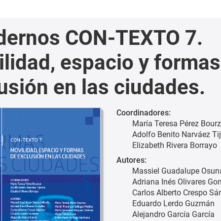
dernos CON-TEXTO 7.
lidad, espacio y formas
usión en las ciudades.
Coordinadores:
María Teresa Pérez Bour
Adolfo Benito Narváez Tij
Elizabeth Rivera Borrayo
Autores:
Massiel Guadalupe Osuna
Adriana Inés Olivares Go
Carlos Alberto Crespo Sá
Eduardo Lerdo Guzmán
Alejandro García García