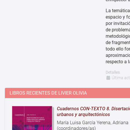
La temática
espacio y f
por invitaci
de problemá
metodológic
de fragment
todo ello fo
aproximacio
respecto a l
Detalles
Última ac
LIBROS RECIENTES DE LIVIER OLIVIA
Cuadernos CON-TEXTO 8. Disertacio
urbanos y arquitectónicos
María Luisa García Yerena, Adriana
(coordinadores/as)