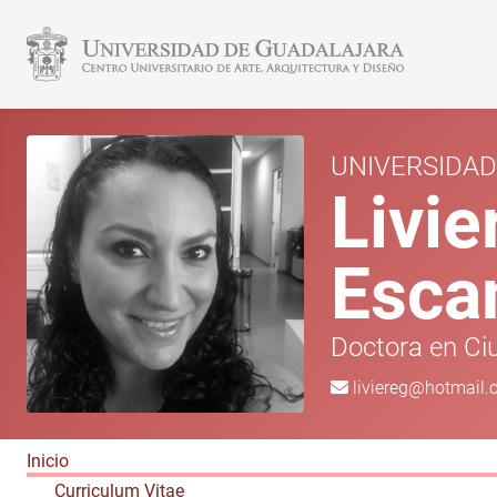
UNIVERSIDA
Livie
Esca
Doctora en Ciu
liviereg@hotmail
Inicio
Curriculum Vitae