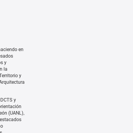
haciendo en
resados
os y
n la
rritorio y
Arquitectura
l DCTS y
orientación
eón (UANL),
destacados
do
s.