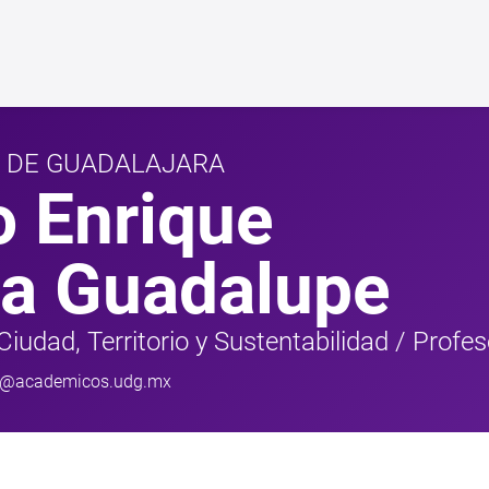
D DE GUADALAJARA
o Enrique
ia Guadalupe
iudad, Territorio y Sustentabilidad
/
Profes
e@academicos.udg.mx