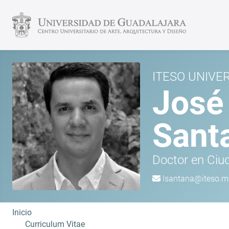
ITESO UNIVE
José
Sant
Doctor en Ciud
lsantana@iteso.m
Inicio
Curriculum Vitae