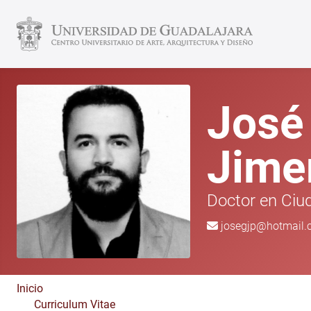
José
Jime
Doctor en Ciud
josegjp@hotmail
Inicio
Curriculum Vitae