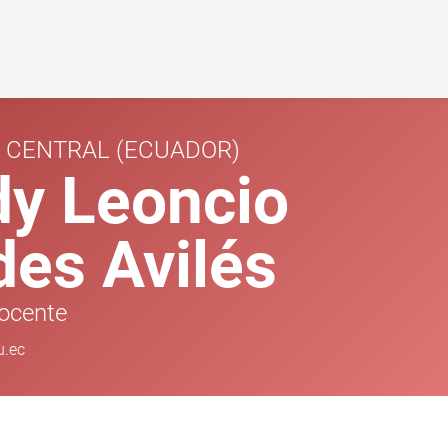
D CENTRAL
(ECUADOR)
dy Leoncio
des Avilés
ocente
u.ec