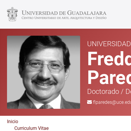
UNIVERSIDA
Fred
Pare
Doctorado
/
D
flparedes@uce.ed
Inicio
Curriculum Vitae