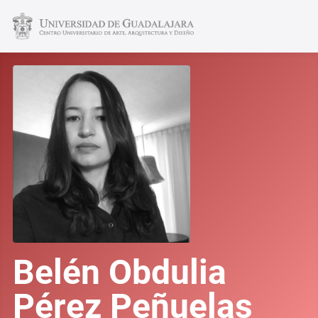
Belén Obdulia
Pérez Peñuelas