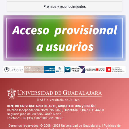
Premios y reconocimientos
CENTRO UNIVERSITARIO DE ARTE, ARQUITECTURA y DISEÑO
Calzada Independencia Norte No. 5075, Huentitán El Bajo C.P. 44250
Segundo piso del edificio Jardín Norte
Teléfono: +52 (33) 1202-3000 ext. 38531
Derechos reservados. © 2008 -
2026
Universidad de Guadalajara. |
Políticas de