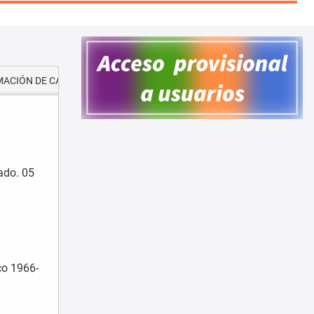
ACIÓN DE CAPITAL HUMANO
DIFUSIÓN Y DIVULGACIÓN
VINC
ado. 05
co 1966-