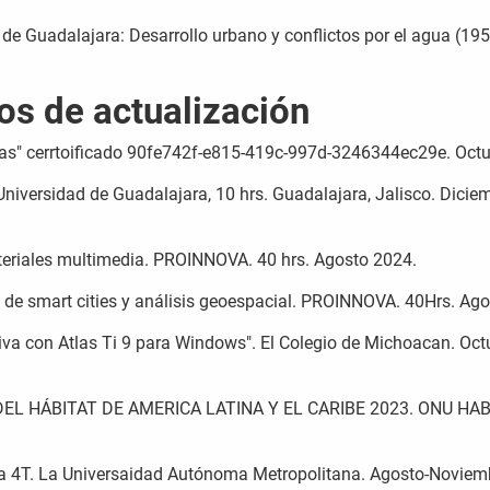
de Guadalajara: Desarrollo urbano y conflictos por el agua (19
ios de actualización
ías" cerrtoificado 90fe742f-e815-419c-997d-3246344ec29e. Oct
Universidad de Guadalajara, 10 hrs. Guadalajara, Jalisco. Dicie
teriales multimedia. PROINNOVA. 40 hrs. Agosto 2024.
o de smart cities y análisis geoespacial. PROINNOVA. 40Hrs. Ag
ativa con Atlas Ti 9 para Windows". El Colegio de Michoacan. Oct
EL HÁBITAT DE AMERICA LATINA Y EL CARIBE 2023. ONU HAB
a 4T. La Universaidad Autónoma Metropolitana. Agosto-Noviem