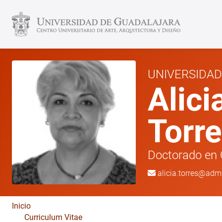
UNIVERSIDA
Alici
Torr
Doctorado en 
alicia.torres@adm
Inicio
Curriculum Vitae