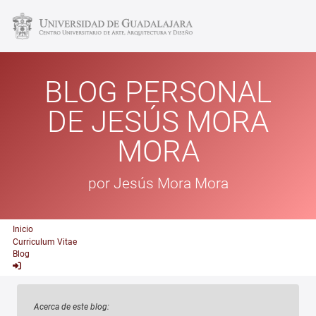
BLOG PERSONAL
DE JESÚS MORA
MORA
por Jesús Mora Mora
Inicio
Curriculum Vitae
Blog
Acerca de este blog: