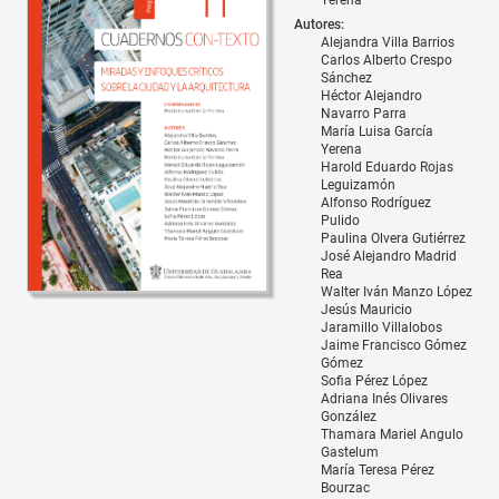
Yerena
Autores:
Alejandra Villa Barrios
Carlos Alberto Crespo
Sánchez
Héctor Alejandro
Navarro Parra
María Luisa García
Yerena
Harold Eduardo Rojas
Leguizamón
Alfonso Rodríguez
Pulido
Paulina Olvera Gutiérrez
José Alejandro Madrid
Rea
Walter Iván Manzo López
Jesús Mauricio
Jaramillo Villalobos
Jaime Francisco Gómez
Gómez
Sofia Pérez López
Adriana Inés Olivares
González
Thamara Mariel Angulo
Gastelum
María Teresa Pérez
Bourzac