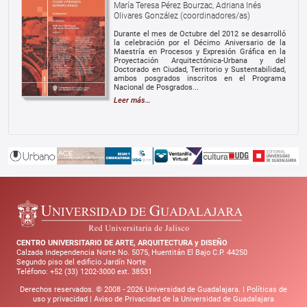
María Teresa Pérez Bourzac, Adriana Inés
Olivares González (coordinadores/as)
Durante el mes de Octubre del 2012 se desarrolló
la celebración por el Décimo Aniversario de la
Maestría en Procesos y Expresión Gráfica en la
Proyectación Arquitectónica-Urbana y del
Doctorado en Ciudad, Territorio y Sustentabilidad,
ambos posgrados inscritos en el Programa
Nacional de Posgrados...
Leer más…
CENTRO UNIVERSITARIO DE ARTE, ARQUITECTURA y DISEÑO
Calzada Independencia Norte No. 5075, Huentitán El Bajo C.P. 44250
Segundo piso del edificio Jardín Norte
Teléfono: +52 (33) 1202-3000 ext. 38531
Derechos reservados. © 2008 -
2026
Universidad de Guadalajara. |
Políticas de
uso y privacidad
|
Aviso de Privacidad de la Universidad de Guadalajara