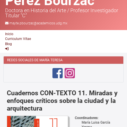
Pérez Bourzac
Doctora en Historia del Arte
/
Profesor Investigador
Titular "C"
mayte.pbourzac@academicos.udg.mx
Inicio
Curriculum Vitae
Blog
REDES SOCIALES DE MARÍA TERESA
Cuadernos CON-TEXTO 11. Miradas y
enfoques críticos sobre la ciudad y la
arquitectura
Coordinadores:
María Luisa García