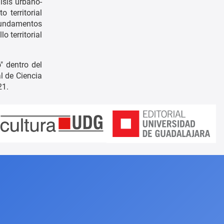
isis urbano-
 territorial
 fundamentos
o territorial
" dentro del
l de Ciencia
21.