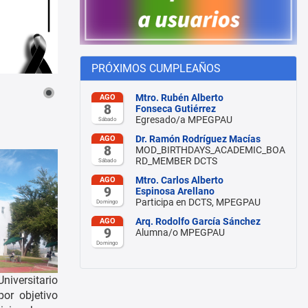
PRÓXIMOS CUMPLEAÑOS
Mtro. Rubén Alberto
AGO
8
Fonseca Gutiérrez
Egresado/a MPEGPAU
Sábado
Dr. Ramón Rodríguez Macías
AGO
8
MOD_BIRTHDAYS_ACADEMIC_BOA
RD_MEMBER DCTS
Sábado
Mtro. Carlos Alberto
AGO
9
Espinosa Arellano
Participa en DCTS, MPEGPAU
Domingo
Arq. Rodolfo García Sánchez
AGO
9
Alumna/o MPEGPAU
Domingo
niversitario
por objetivo